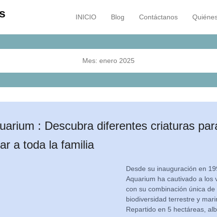
s
INICIO
Blog
Contáctanos
Quiéne
Menú principal
Saltar al contenido
Mes:
enero 2025
arium : Descubra diferentes criaturas par
r a toda la familia
Desde su inauguración en 19
Aquarium ha cautivado a los v
con su combinación única de
biodiversidad terrestre y mari
Repartido en 5 hectáreas, al