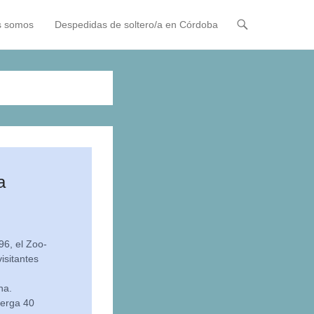
s somos
Despedidas de soltero/a en Córdoba
a
96, el Zoo-
isitantes
na.
berga 40