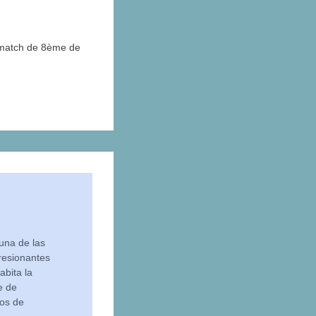
n match de 8ème de
una de las
resionantes
abita la
e de
tos de