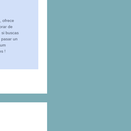
, ofrece
lorar de
 si buscas
 pasar un
rium
s !