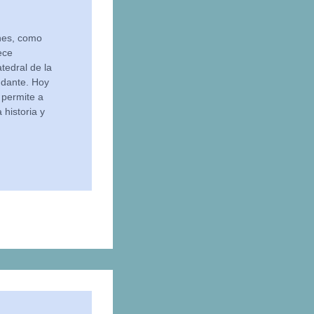
nes, como
ece
tedral de la
ndante. Hoy
e permite a
 historia y