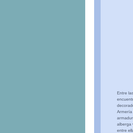
Entre la
encuentr
decorado
Armería
armadura
alberga 
entre e