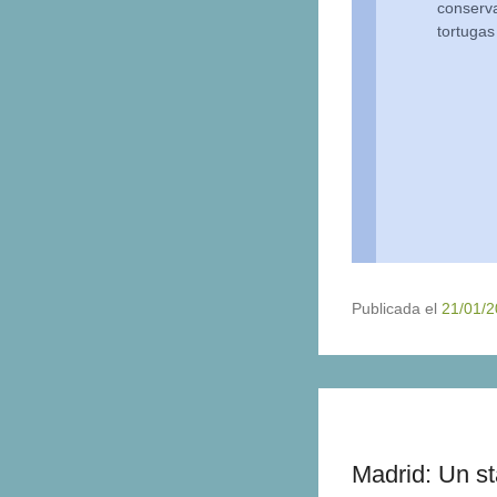
conserva
tortugas
Publicada el
21/01/
Madrid: Un st