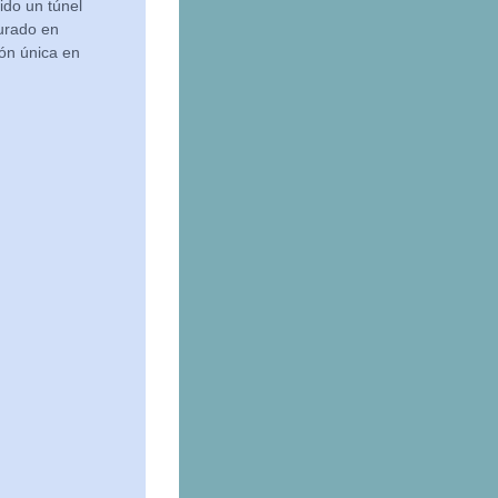
ido un túnel
gurado en
ón única en