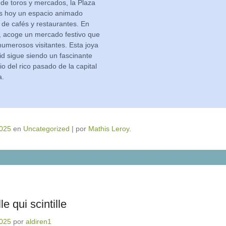
 de toros y mercados, la Plaza
s hoy un espacio animado
de cafés y restaurantes. En
, acoge un mercado festivo que
numerosos visitantes. Esta joya
d sigue siendo un fascinante
io del rico pasado de la capital
a.
2025
en
Uncategorized
|
por
Mathis Leroy
.
le qui scintille
2025
por
aldiren1