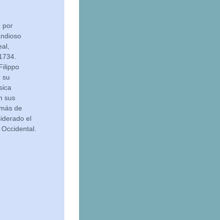
 por
randioso
eal,
 1734.
Filippo
, su
sica
n sus
 más de
iderado el
 Occidental.