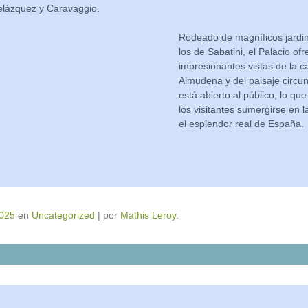
elázquez y Caravaggio.
Rodeado de magníficos jardi
los de Sabatini, el Palacio ofr
impresionantes vistas de la ca
Almudena y del paisaje circu
está abierto al público, lo qu
los visitantes sumergirse en la
el esplendor real de España.
2025
en
Uncategorized
|
por
Mathis Leroy
.