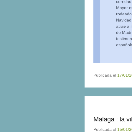
corridas
Mayor e
rodeado 
Navidad
atrae a 
de Madri
testimon
español
Publicada el
17/01/
Malaga : la vil
Publicada el
15/01/