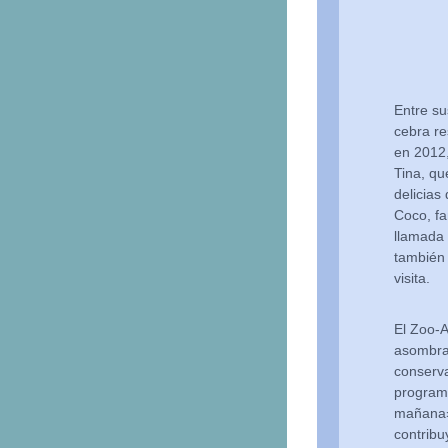
Entre su
cebra re
en 2012,
Tina, qu
delicias
Coco, fa
llamada 
también
visita.
El Zoo-A
asombrar
conserva
program
mañana»
contribuy