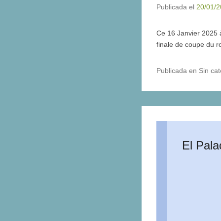
Publicada el
20/01/
Ce 16 Janvier 2025 à
finale de coupe du r
Publicada en Sin cat
El Pala