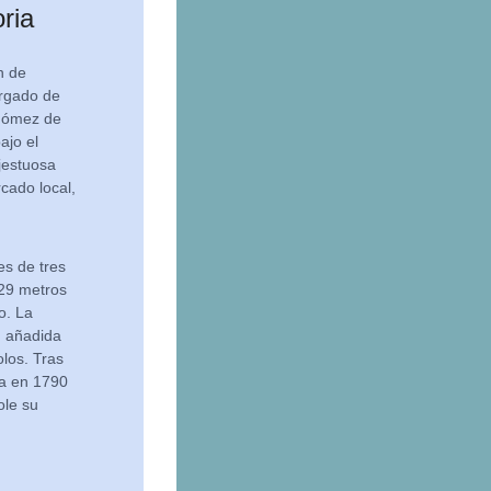
ria
n de
rgado de
 Gómez de
ajo el
ajestuosa
rcado local,
es de tres
129 metros
o. La
, añadida
los. Tras
da en 1790
ole su