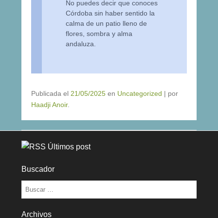
No puedes decir que conoces
Córdoba sin haber sentido la
calma de un patio lleno de
flores, sombra y alma
andaluza.
Publicada el
21/05/2025
en
Uncategorized
|
por
Haadji Anoir
.
Últimos post
Buscador
Buscar
Archivos