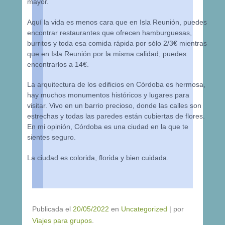
mayor.
Aquí la vida es menos cara que en Isla Reunión, puedes
encontrar restaurantes que ofrecen hamburguesas,
burritos y toda esa comida rápida por sólo 2/3€ mientras
que en Isla Reunión por la misma calidad, puedes
encontrarlos a 14€.
La arquitectura de los edificios en Córdoba es hermosa,
hay muchos monumentos históricos y lugares para
visitar. Vivo en un barrio precioso, donde las calles son
estrechas y todas las paredes están cubiertas de flores.
En mi opinión, Córdoba es una ciudad en la que te
sientes seguro.
La ciudad es colorida, florida y bien cuidada.
Publicada el
20/05/2022
en
Uncategorized
|
por
Viajes para grupos
.