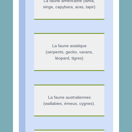
La faune américaine (lama,
singe, capybara, aras, tapir)
La faune asiatique
(serpents, gecko, varans,
léopard, tigres)
La faune australiennes
(wallabies, émeus, cygnes).