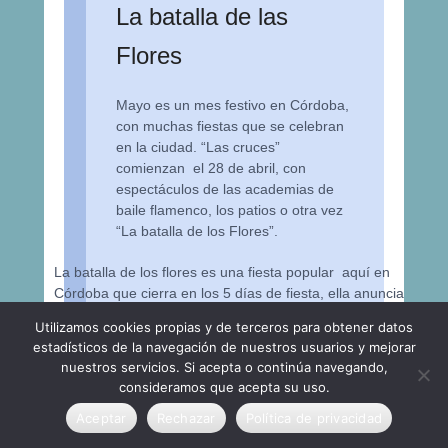
La batalla de las
Flores
Mayo es un mes festivo en Córdoba,
con muchas fiestas que se celebran
en la ciudad. “Las cruces”
comienzan el 28 de abril, con
espectáculos de las academias de
baile flamenco, los patios o otra vez
“La batalla de los Flores”.
La batalla de los flores es una fiesta popular aquí en
Córdoba que cierra en los 5 días de fiesta, ella anuncia
la llegada de la primavera.
Utilizamos cookies propias y de terceros para obtener datos
estadísticos de la navegación de nuestros usuarios y mejorar
La bataille de fleurs à lieux cette année le 2 Mai 2022. Il
nuestros servicios. Si acepta o continúa navegando,
s’agit d’un défilé de chars décoré de fleurs qui
consideramos que acepta su uso.
commence La batalla de los flores se celebra este año el
Aceptar
Rechazar
Política de privacidad
2 de mayo 2022. Es un desfile de carrozas decoradas
con flores que comienza en la calle “República