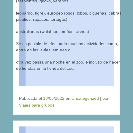
(serpientes, gecko, varanos,
leopardo, tigre), europeo (osos, lobos, cigüeñas, cabras,
jabalíes, rapaces, tortugas),
australianas (walabíes, emúes, cisnes).
Se es posible de efectuado muchos actividades como,
entra en las jaulas lémures o
otra vez passa una noche en el zoo. e incluso de hacer
de tiendas en la tienda del zoo.
Publicada el
18/05/2022
en
Uncategorized
|
por
Viajes para grupos
.