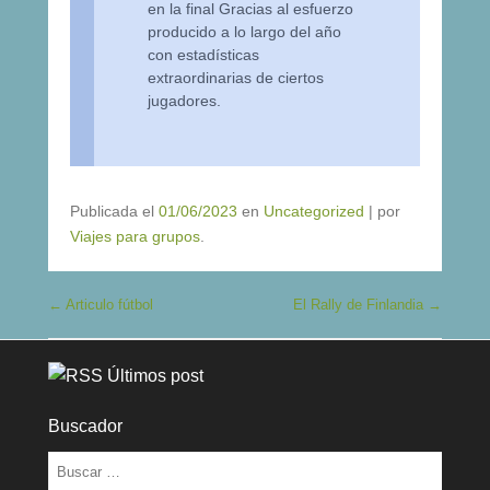
en la final Gracias al esfuerzo
producido a lo largo del año
con estadísticas
extraordinarias de ciertos
jugadores.
Publicada el
01/06/2023
en
Uncategorized
|
por
Viajes para grupos
.
Navegación de entradas
←
Articulo fútbol
El Rally de Finlandia
→
Últimos post
Buscador
Buscar