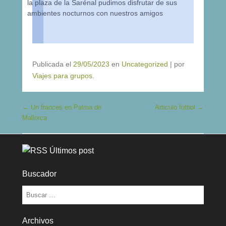
la plaza de la Sarénal pudimos disfrutar de sus
ambientes nocturnos con nuestros amigos
Publicada el
29/05/2023
en
Uncategorized
|
por
Viajes para grupos
.
Navegación de entradas
←
Un francés en Palma de
Articulo fútbol
→
Mallorca
Últimos post
Buscador
Buscar
Archivos