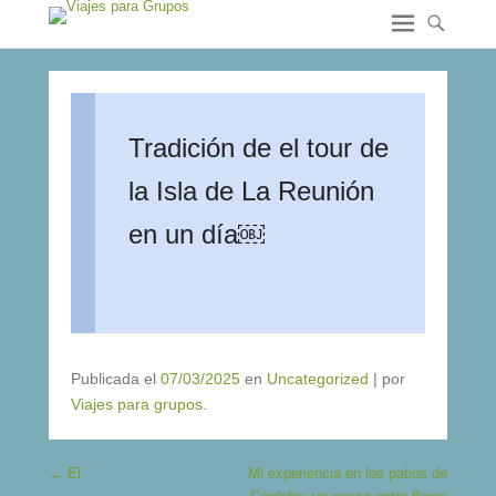
Tradición de el tour de
la Isla de La Reunión
en un día￼
Publicada el
07/03/2025
en
Uncategorized
|
por
Viajes para grupos
.
Navegación de entradas
←
El
Mi experiencia en los patios de