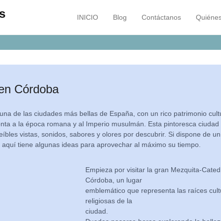
s
INICIO
Blog
Contáctanos
Quiéne
Menú principal
Saltar al contenido
 en Córdoba
na de las ciudades más bellas de España, con un rico patrimonio cultu
nta a la época romana y al Imperio musulmán. Esta pintoresca ciudad
reíbles vistas, sonidos, sabores y olores por descubrir. Si dispone de u
 aquí tiene algunas ideas para aprovechar al máximo su tiempo.
Empieza por visitar la gran Mezquita-Cated
Córdoba, un lugar
emblemático que representa las raíces cult
religiosas de la
ciudad.