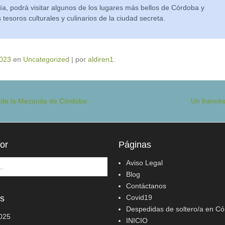
ía, podrá visitar algunos de los lugares más bellos de Córdoba y
s tesoros culturales y culinarios de la ciudad secreta.
2023
en
Uncategorized
|
por
aldiren1
.
 de la Mezquita de Córdoba
Un francé
or
Páginas
Aviso Legal
Blog
Contáctanos
os
Covid19
Despedidas de soltero/a en C
2025
INICIO