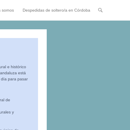
s somos
Despedidas de soltero/a en Córdoba
ral e histórico
 andaluza está
n día para pasar
ral de
urales y