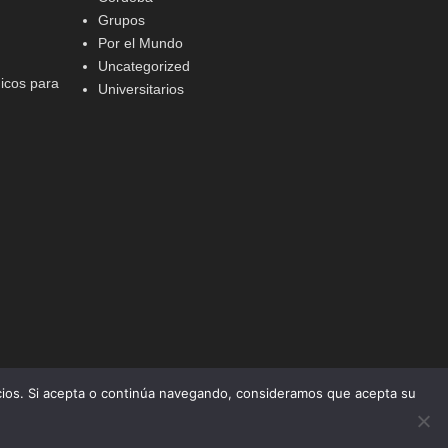
Grupos
Por el Mundo
Uncategorized
icos para
Universitarios
icios. Si acepta o continúa navegando, consideramos que acepta su
Tema Adventurous por
Catch Themes