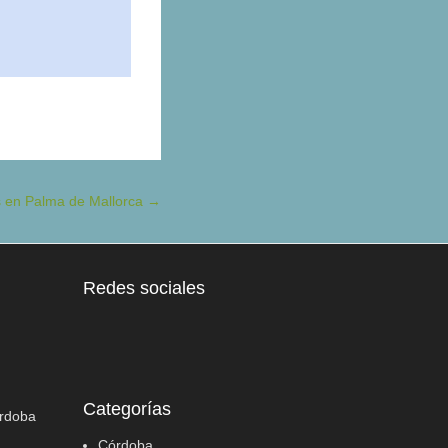
s en Palma de Mallorca
→
Redes sociales
Categorías
órdoba
Córdoba