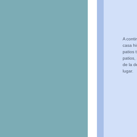
A conti
casa hi
patios 
patios,
de la d
lugar.