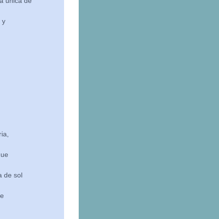
a única de
 y
ia,
que
a de sol
de