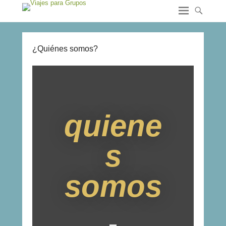
¿Quiénes somos?
quiene
s
somos