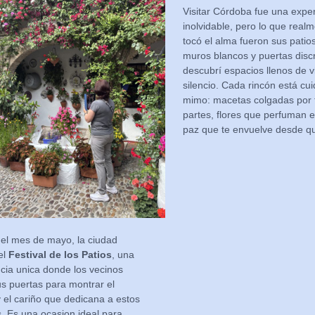
Visitar Córdoba fue una expe
inolvidable, pero lo que real
tocó el alma fueron sus patio
muros blancos y puertas disc
descubrí espacios llenos de vi
silencio. Cada rincón está cu
mimo: macetas colgadas por 
partes, flores que perfuman el
paz que te envuelve desde qu
el mes de mayo, la ciudad
el
Festival de los Patios
, una
cia unica donde los vecinos
s puertas para montrar el
y el cariño que dedicana a estos
. Es una ocasion ideal para