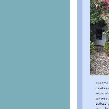
Durante 
celebra 
experien
abren su
trabajo 
espacios