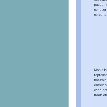
pasear, 
conocer 
cercana 
Más allá
represen
naturale
entrelaz
cada det
tradició