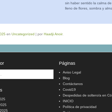
sin haber sentido la calma de
lleno de flores, sombra y alm
2025
en
Uncategorized
|
por
Haadji Anoir
.
or
Páginas
Aviso Legal
Blog
Contáctanos
os
Covid19
Despedidas de soltero/a en C
2025
INICIO
2025
Política de privacidad
 2025