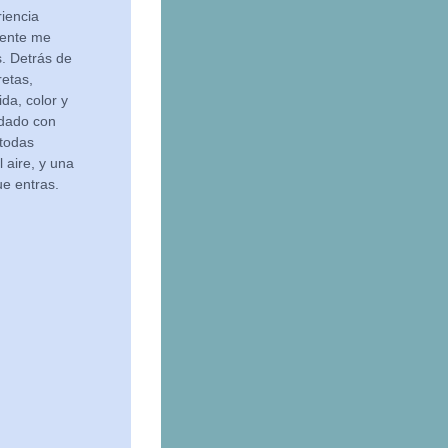
riencia
mente me
s. Detrás de
retas,
da, color y
idado con
todas
 aire, y una
e entras.