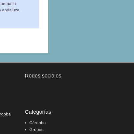
 un patio
a andaluza.
Redes sociales
Categorías
órdoba
Córdoba
Grupos