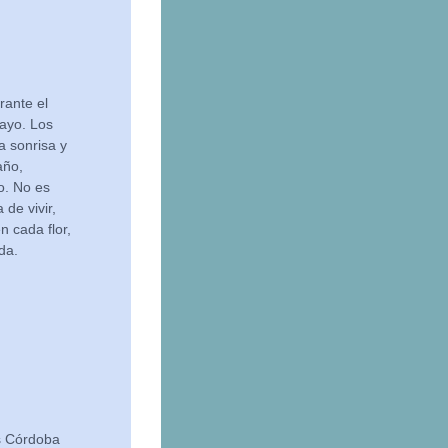
rante el
ayo. Los
a sonrisa y
año,
o. No es
de vivir,
n cada flor,
da.
s Córdoba