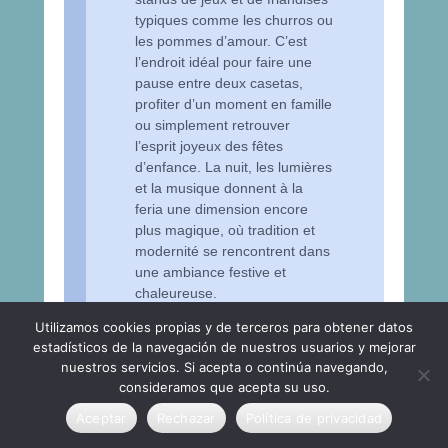
typiques comme les churros ou
les pommes d’amour. C’est
l’endroit idéal pour faire une
pause entre deux casetas,
profiter d’un moment en famille
ou simplement retrouver
l’esprit joyeux des fêtes
d’enfance. La nuit, les lumières
et la musique donnent à la
feria une dimension encore
plus magique, où tradition et
modernité se rencontrent dans
une ambiance festive et
chaleureuse.
Utilizamos cookies propias y de terceros para obtener datos
La Feria de Córdoba est bien plus
estadísticos de la navegación de nuestros usuarios y mejorar
qu’une simple fête : c’est une
nuestros servicios. Si acepta o continúa navegando,
immersion totale dans la culture
consideramos que acepta su uso.
andalouse, où traditions, convivialité
Aceptar
Rechazar
Política de privacidad
et joie de vivre se mêlent à chaque
instant. Entre les chemins illuminés,