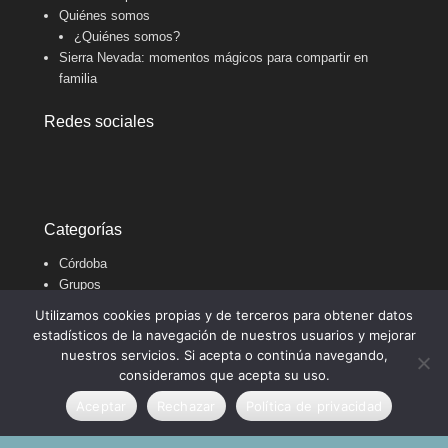
Quiénes somos
¿Quiénes somos?
Sierra Nevada: momentos mágicos para compartir en
familia
Redes sociales
Categorías
Córdoba
Grupos
Por el Mundo
Utilizamos cookies propias y de terceros para obtener datos
Uncategorized
estadísticos de la navegación de nuestros usuarios y mejorar
Universitarios
nuestros servicios. Si acepta o continúa navegando,
consideramos que acepta su uso.
Aceptar
Rechazar
Política de privacidad
Copyright © 2021
viajomasymejor
Todos los derechos
reservados.