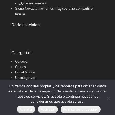
¿Quiénes somos?
Sierra Nevada: momentos mágicos para compartir en
familia
Redes sociales
Categorías
Córdoba
Grupos
Por el Mundo
Uncategorized
Universitarios
Utilizamos cookies propias y de terceros para obtener datos
estadísticos de la navegación de nuestros usuarios y mejorar
nuestros servicios. Si acepta o continúa navegando,
Copyright © 2021
viajomasymejor
Todos los derechos
consideramos que acepta su uso.
reservados.
Aceptar
Rechazar
Política de privacidad
Tema Adventurous por
Catch Themes