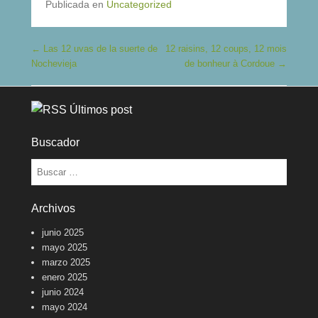
Publicada en
Uncategorized
Navegación de entradas
←
Las 12 uvas de la suerte de
12 raisins, 12 coups, 12 mois
Nochevieja
de bonheur à Cordoue
→
Últimos post
Buscador
Buscar
Archivos
junio 2025
mayo 2025
marzo 2025
enero 2025
junio 2024
mayo 2024