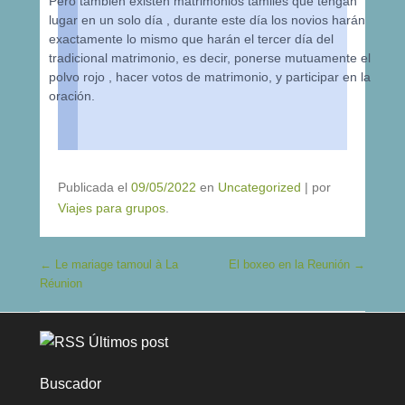
Pero también existen matrimonios tamiles que tengan
lugar en un solo día , durante este día los novios harán
exactamente lo mismo que harán el tercer día del
tradicional matrimonio, es decir, ponerse mutuamente el
polvo rojo , hacer votos de matrimonio, y participar en la
oración.
Publicada el
09/05/2022
en
Uncategorized
|
por
Viajes para grupos
.
Navegación de entradas
←
Le mariage tamoul à La
El boxeo en la Reunión
→
Réunion
Últimos post
Buscador