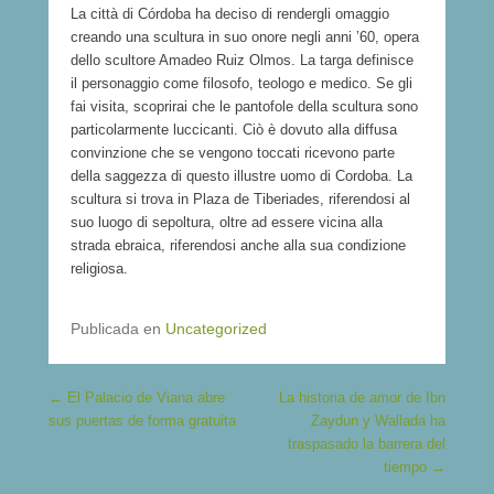
La città di Córdoba ha deciso di rendergli omaggio
creando una scultura in suo onore negli anni ’60, opera
dello scultore Amadeo Ruiz Olmos. La targa definisce
il personaggio come filosofo, teologo e medico. Se gli
fai visita, scoprirai che le pantofole della scultura sono
particolarmente luccicanti. Ciò è dovuto alla diffusa
convinzione che se vengono toccati ricevono parte
della saggezza di questo illustre uomo di Cordoba. La
scultura si trova in Plaza de Tiberiades, riferendosi al
suo luogo di sepoltura, oltre ad essere vicina alla
strada ebraica, riferendosi anche alla sua condizione
religiosa.
Publicada en
Uncategorized
Navegación de entradas
←
El Palacio de Viana abre
La historia de amor de Ibn
sus puertas de forma gratuita
Zaydun y Wallada ha
traspasado la barrera del
tiempo
→