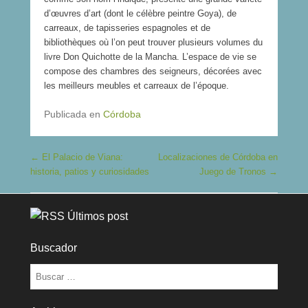
s
n
d’œuvres d’art (dont le célèbre peintre Goya), de
e
a
carreaux, de tapisseries espagnoles et de
c
q
bibliothèques où l’on peut trouver plusieurs volumes du
a
u
v
i
livre Don Quichotte de la Mancha. L’espace de vie se
i
a
compose des chambres des seigneurs, décorées avec
v
h
les meilleurs meubles et carreaux de l’époque.
a
a
n
b
t
i
Publicada en
Córdoba
d
t
a
é
n
e
Navegación de entradas
←
El Palacio de Viana:
Localizaciones de Córdoba en
s
d
l
a
historia, patios y curiosidades
Juego de Tronos
→
e
n
p
s
a
l
Últimos post
l
e
a
p
i
a
Buscador
s
l
d
a
Buscar
e
i
V
s
i
.