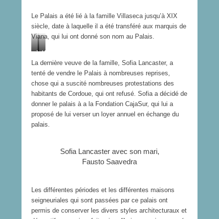
Le Palais a été lié à la famille Villaseca jusqu’à XIX
siècle, date à laquelle il a été transféré aux marquis de
Viana, qui lui ont donné son nom au Palais.
J
M
u
ª
La dernière veuve de la famille, Sofia Lancaster, a
a
C
tenté de vendre le Palais à nombreuses reprises,
n
a
chose qui a suscité nombreuses protestations des
B
r
habitants de Cordoue, qui ont refusé. Sofia a décidé de
a
m
u
e
donner le palais à a la Fondation CajaSur, qui lui a
t
n
proposé de lui verser un loyer annuel en échange du
i
P
palais.
s
é
t
r
a
e
Sofia Lancaster avec son mari,
C
z
a
d
Fausto Saavedra
b
e
r
B
e
a
Les différentes périodes et les différentes maisons
r
r
seigneuriales qui sont passées par ce palais ont
a
r
permis de conserver les divers styles architecturaux et
B
a
e
d