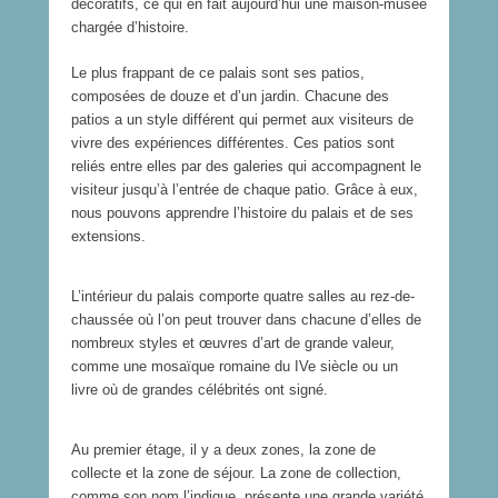
décoratifs, ce qui en fait aujourd’hui une maison-musée
r
a
chargée d’histoire.
n
s
u
,
Le plus frappant de ce palais sont ses patios,
y
l
,
a
composées de douze et d’un jardin. Chacune des
d
p
patios a un style différent qui permet aux visiteurs de
e
r
vivre des expériences différentes. Ces patios sont
r
e
reliés entre elles par des galeries qui accompagnent le
n
m
i
i
visiteur jusqu’à l’entrée de chaque patio. Grâce à eux,
e
è
nous pouvons apprendre l’histoire du palais et de ses
r
r
extensions.
m
e
a
m
r
a
L’intérieur du palais comporte quatre salles au rez-de-
q
r
chaussée où l’on peut trouver dans chacune d’elles de
u
q
i
u
nombreux styles et œuvres d’art de grande valeur,
s
i
comme une mosaïque romaine du IVe siècle ou un
d
s
livre où de grandes célébrités ont signé.
e
e
V
d
i
e
Au premier étage, il y a deux zones, la zone de
l
V
l
i
collecte et la zone de séjour. La zone de collection,
a
a
comme son nom l’indique, présente une grande variété