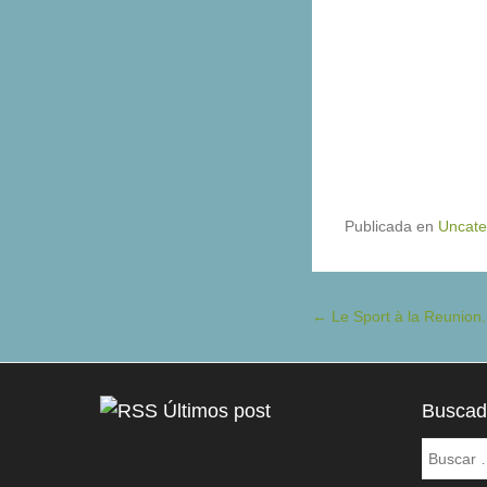
Publicada en
Uncate
Navegación de entradas
←
Le Sport à la Reunion.
Últimos post
Buscad
Buscar