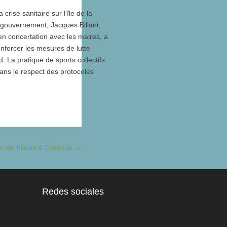
 crise sanitaire sur l’île de la
gouvernement, Jacques Billant,
,en concertation avec les maires, a
nforcer les mesures de lutte
. La pratique de sports collectifs
ans le respect des protocoles
lle de Fleurs à Cordoue
→
Redes sociales