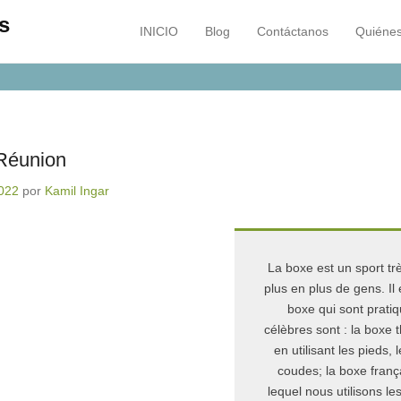
s
INICIO
Blog
Contáctanos
Quiéne
Menú principal
Saltar al contenido
 Réunion
022
por
Kamil Ingar
La boxe est un sport tr
plus en plus de gens. I
boxe qui sont pratiqu
célèbres sont : la boxe 
en utilisant les pieds,
coudes; la boxe franç
lequel nous utilisons les