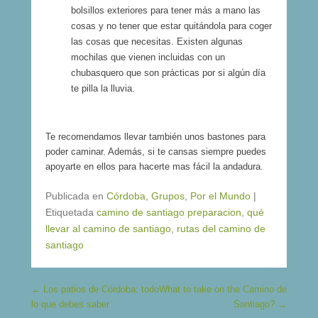
bolsillos exteriores para tener más a mano las
cosas y no tener que estar quitándola para coger
las cosas que necesitas. Existen algunas
mochilas que vienen incluidas con un
chubasquero que son prácticas por si algún día
te pilla la lluvia.
Te recomendamos llevar también unos bastones para
poder caminar. Además, si te cansas siempre puedes
apoyarte en ellos para hacerte mas fácil la andadura.
Publicada en
Córdoba
,
Grupos
,
Por el Mundo
|
Etiquetada
camino de santiago preparacion
,
qué
llevar al camino de santiago
,
rutas del camino de
santiago
Navegación de entradas
←
Los patios de Córdoba: todo
What to take on the Camino de
lo que debes saber
Santiago?
→