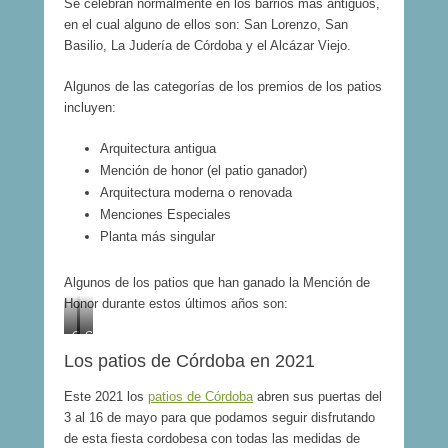
Se celebran normalmente en los barrios más antiguos,
en el cual alguno de ellos son: San Lorenzo, San
Basilio, La Judería de Córdoba y el Alcázar Viejo.
Algunos de las categorías de los premios de los patios
incluyen:
Arquitectura antigua
Mención de honor (el patio ganador)
Arquitectura moderna o renovada
Menciones Especiales
Planta más singular
Algunos de los patios que han ganado la Mención de
Honor durante estos últimos años son:
C
C
/
/
Los patios de Córdoba en 2021
P
T
a
i
Este 2021 los
patios de Córdoba
abren sus puertas del
r
n
3 al 16 de mayo para que podamos seguir disfrutando
r
t
de esta fiesta cordobesa con todas las medidas de
a
e