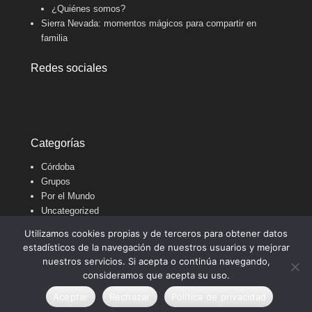
¿Quiénes somos?
Sierra Nevada: momentos mágicos para compartir en
familia
Redes sociales
Categorías
Córdoba
Grupos
Por el Mundo
Uncategorized
Universitarios
Utilizamos cookies propias y de terceros para obtener datos
estadísticos de la navegación de nuestros usuarios y mejorar
nuestros servicios. Si acepta o continúa navegando,
Copyright © 2021
viajomasymejor
Todos los derechos
consideramos que acepta su uso.
reservados.
Aceptar
Rechazar
Política de privacidad
Tema Adventurous por
Catch Themes