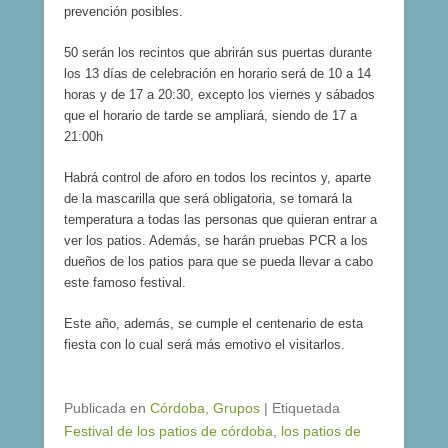
s
9
prevención posibles.
,
,
6
M
50 serán los recintos que abrirán sus puertas durante
,
e
los 13 días de celebración en horario será de 10 a 14
M
n
e
c
horas y de 17 a 20:30, excepto los viernes y sábados
n
i
que el horario de tarde se ampliará, siendo de 17 a
c
ó
21:00h
i
n
ó
d
Habrá control de aforo en todos los recintos y, aparte
n
e
d
H
de la mascarilla que será obligatoria, se tomará la
e
o
temperatura a todas las personas que quieran entrar a
H
n
ver los patios. Además, se harán pruebas PCR a los
o
o
dueños de los patios para que se pueda llevar a cabo
n
r
o
2
este famoso festival.
r
0
2
1
Este año, además, se cumple el centenario de esta
0
6
fiesta con lo cual será más emotivo el visitarlos.
1
8
Publicada en
Córdoba
,
Grupos
|
Etiquetada
Festival de los patios de córdoba
,
los patios de