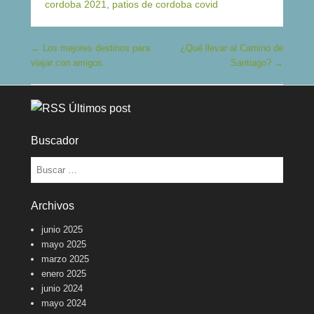
cordoba 2021
,
patios de cordoba covid
Navegación de entradas
←
Los mejores destinos para
¿Qué llevar al Camino de
viajar con amigos.
Santiago?
→
Últimos post
Buscador
Buscar
Archivos
junio 2025
mayo 2025
marzo 2025
enero 2025
junio 2024
mayo 2024