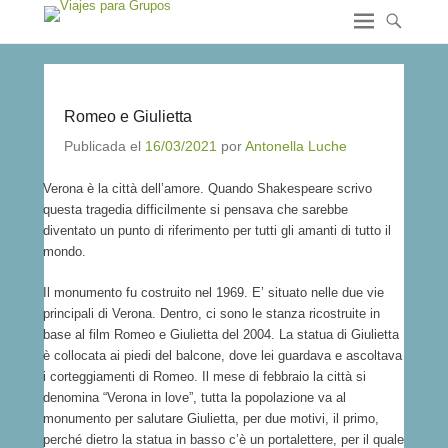
Romeo e Giulietta
Publicada el
16/03/2021
por
Antonella Luche
Verona è la città dell’amore. Quando Shakespeare scrivo
questa tragedia difficilmente si pensava che sarebbe
diventato un punto di riferimento per tutti gli amanti di tutto il
mondo.
Il monumento fu costruito nel 1969. E’ situato nelle due vie
principali di Verona. Dentro, ci sono le stanza ricostruite in
base al film Romeo e Giulietta del 2004. La statua di Giulietta
è collocata ai piedi del balcone, dove lei guardava e ascoltava
i corteggiamenti di Romeo. Il mese di febbraio la città si
denomina “Verona in love”, tutta la popolazione va al
monumento per salutare Giulietta, per due motivi, il primo,
perché dietro la statua in basso c’è un portalettere, per il quale