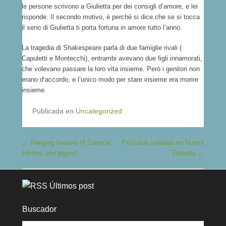
le persone scrivono a Giulietta per dei consigli d’amore, e lei
risponde. Il secondo motivo, è perché si dice,che se si tocca
il seno di Giulietta ti porta fortuna in amore tutto l’anno.
La tragedia di Shakespeare parla di due famiglie rivali (
Capuletti e Montecchi), entrambi avevano due figli innamorati,
che volevano passare la loro vita insieme. Però i genitori non
erano d’accordo, e l’unico modo per stare insieme era morire
insieme.
Publicada en
Uncategorized
Navegación de entradas
←
Hanging houses of Cuenca:
Películas rodadas en Nueva
History and legend
Zelanda
→
Últimos post
Buscador