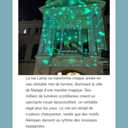
La rue Larios se transforme chaque année en
une véritable mer de lumière, illuminant la ville
de Malaga d’une manière magique. Des
milliers de lumières scintillantes créent un
spectacle visuel époustouflant, un véritable
régal pour les yeux. Le ciel est rempli de
couleurs chatoyantes, tandis que des motifs
féériques dansent au rythme des musiques
espagnoles.