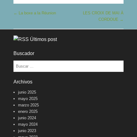
Navegación de entradas
←
La boxe a la Réunion
LES CROIX DE MAI À
CORDOUE
→
Últimos post
Buscador
Buscar
Archivos
junio 2025
mayo 2025
marzo 2025
enero 2025
junio 2024
mayo 2024
junio 2023